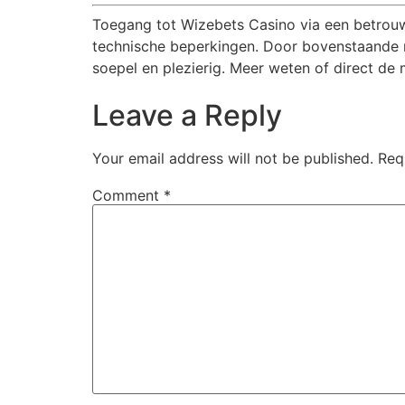
Toegang tot Wizebets Casino via een betrouwb
technische beperkingen. Door bovenstaande me
soepel en plezierig. Meer weten of direct de
Leave a Reply
Your email address will not be published.
Req
Comment
*