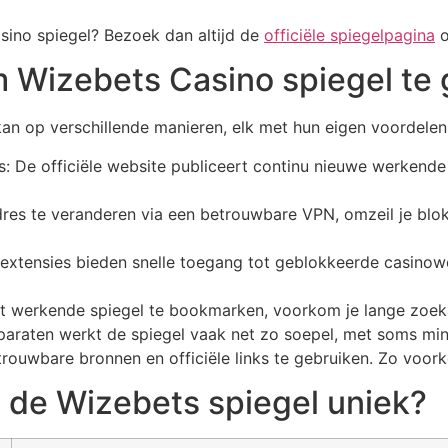
sino spiegel? Bezoek dan altijd de
officiële spiegelpagina
o
Wizebets Casino spiegel te 
kan op verschillende manieren, elk met hun eigen voordelen
s: De officiële website publiceert continu nieuwe werkend
res te veranderen via een betrouwbare VPN, omzeil je blok
xtensies bieden snelle toegang tot geblokkeerde casinowebs
st werkende spiegel te bookmarken, voorkom je lange zoeka
araten werkt de spiegel vaak net zo soepel, met soms min
etrouwbare bronnen en officiële links te gebruiken. Zo voork
t de Wizebets spiegel uniek?