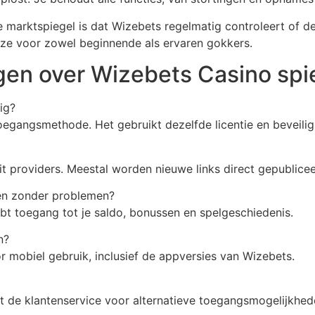
 marktspiegel is dat Wizebets regelmatig controleert of d
uze voor zowel beginnende als ervaren gokkers.
gen over Wizebets Casino spi
ig?
toegangsmethode. Het gebruikt dezelfde licentie en beveilig
t providers. Meestal worden nieuwe links direct gepublice
ken zonder problemen?
ebt toegang tot je saldo, bonussen en spelgeschiedenis.
n?
or mobiel gebruik, inclusief de appversies van Wizebets.
 de klantenservice voor alternatieve toegangsmogelijkhed