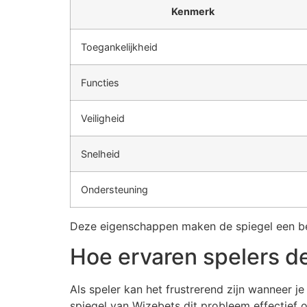
Kenmerk
Toegankelijkheid
Functies
Veiligheid
Snelheid
Ondersteuning
Deze eigenschappen maken de spiegel een betr
Hoe ervaren spelers d
Als speler kan het frustrerend zijn wanneer je
spiegel van Wizebets dit probleem effectief o