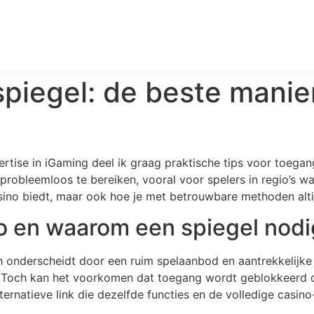
spiegel: de beste mani
ertise in iGaming deel ik graag praktische tips voor toega
 probleemloos te bereiken, vooral voor spelers in regio’s 
Casino biedt, maar ook hoe je met betrouwbare methoden altij
o en waarom een spiegel nodi
h onderscheidt door een ruim spelaanbod en aantrekkelijke 
rt. Toch kan het voorkomen dat toegang wordt geblokkeerd do
ernatieve link die dezelfde functies en de volledige casino