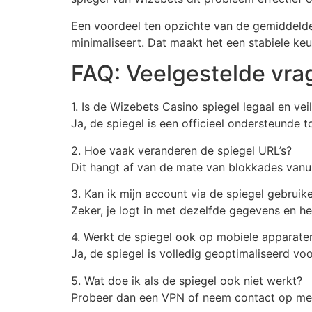
Een voordeel ten opzichte van de gemiddelde
minimaliseert. Dat maakt het een stabiele ke
FAQ: Veelgestelde vra
1. Is de Wizebets Casino spiegel legaal en veil
Ja, de spiegel is een officieel ondersteunde 
2. Hoe vaak veranderen de spiegel URL’s?
Dit hangt af van de mate van blokkades vanui
3. Kan ik mijn account via de spiegel gebrui
Zeker, je logt in met dezelfde gegevens en h
4. Werkt de spiegel ook op mobiele apparate
Ja, de spiegel is volledig geoptimaliseerd vo
5. Wat doe ik als de spiegel ook niet werkt?
Probeer dan een VPN of neem contact op met