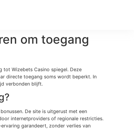
eren om toegang
ng tot Wizebets Casino spiegel. Deze
waar directe toegang soms wordt beperkt. In
d verbonden blijft.
g?
bonussen. De site is uitgerust met een
or internetproviders of regionale restricties.
-ervaring garandeert, zonder verlies van