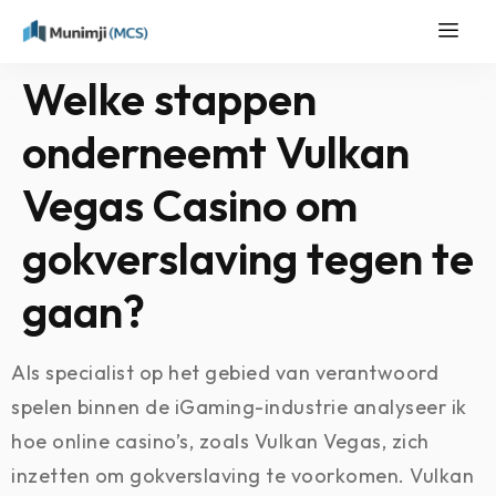
Welke stappen
onderneemt Vulkan
Vegas Casino om
gokverslaving tegen te
gaan?
Als specialist op het gebied van verantwoord
spelen binnen de iGaming-industrie analyseer ik
hoe online casino’s, zoals Vulkan Vegas, zich
inzetten om gokverslaving te voorkomen. Vulkan