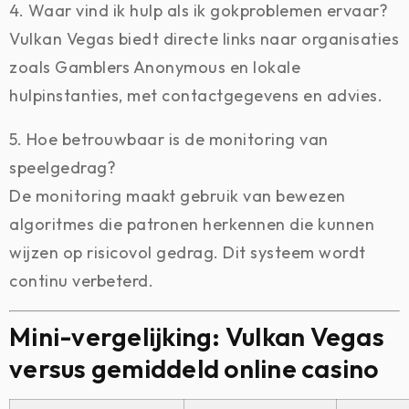
4. Waar vind ik hulp als ik gokproblemen ervaar?
Vulkan Vegas biedt directe links naar organisaties
zoals Gamblers Anonymous en lokale
hulpinstanties, met contactgegevens en advies.
5. Hoe betrouwbaar is de monitoring van
speelgedrag?
De monitoring maakt gebruik van bewezen
algoritmes die patronen herkennen die kunnen
wijzen op risicovol gedrag. Dit systeem wordt
continu verbeterd.
Mini-vergelijking: Vulkan Vegas
versus gemiddeld online casino