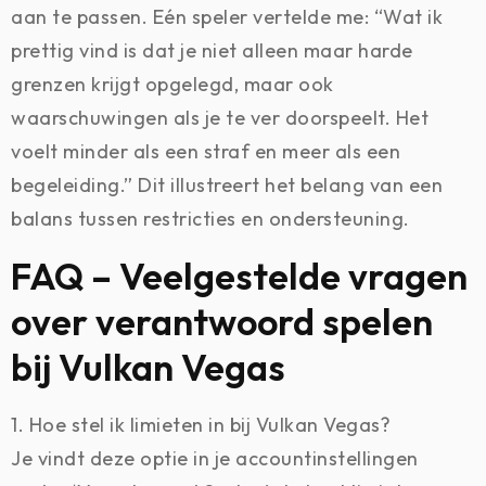
aan te passen. Eén speler vertelde me: “Wat ik
prettig vind is dat je niet alleen maar harde
grenzen krijgt opgelegd, maar ook
waarschuwingen als je te ver doorspeelt. Het
voelt minder als een straf en meer als een
begeleiding.” Dit illustreert het belang van een
balans tussen restricties en ondersteuning.
FAQ – Veelgestelde vragen
over verantwoord spelen
bij Vulkan Vegas
1. Hoe stel ik limieten in bij Vulkan Vegas?
Je vindt deze optie in je accountinstellingen