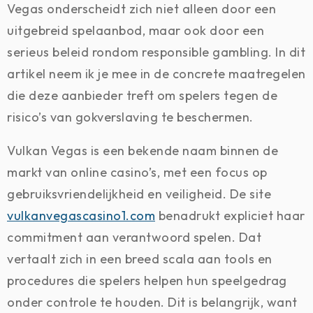
Vegas onderscheidt zich niet alleen door een
uitgebreid spelaanbod, maar ook door een
serieus beleid rondom responsible gambling. In dit
artikel neem ik je mee in de concrete maatregelen
die deze aanbieder treft om spelers tegen de
risico’s van gokverslaving te beschermen.
Vulkan Vegas is een bekende naam binnen de
markt van online casino’s, met een focus op
gebruiksvriendelijkheid en veiligheid. De site
vulkanvegascasino1.com
benadrukt expliciet haar
commitment aan verantwoord spelen. Dat
vertaalt zich in een breed scala aan tools en
procedures die spelers helpen hun speelgedrag
onder controle te houden. Dit is belangrijk, want