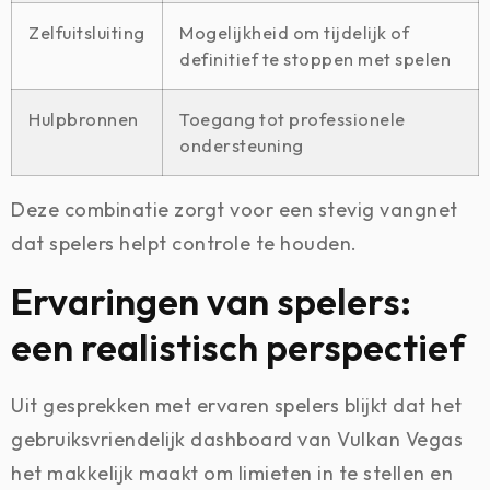
Zelfuitsluiting
Mogelijkheid om tijdelijk of
definitief te stoppen met spelen
Hulpbronnen
Toegang tot professionele
ondersteuning
Deze combinatie zorgt voor een stevig vangnet
dat spelers helpt controle te houden.
Ervaringen van spelers:
een realistisch perspectief
Uit gesprekken met ervaren spelers blijkt dat het
gebruiksvriendelijk dashboard van Vulkan Vegas
het makkelijk maakt om limieten in te stellen en