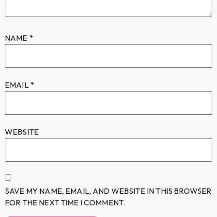
NAME
*
EMAIL
*
WEBSITE
SAVE MY NAME, EMAIL, AND WEBSITE IN THIS BROWSER
FOR THE NEXT TIME I COMMENT.