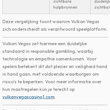
zichtbare
duidelij
hulpbronnen
zichtba
Deze vergelijking toont waarom Vulkan Vegas
zich onderscheidt als verantwoord speelplatform.
Vulkan Vegas zet hiermee een duidelijke
standaard in responsible gambling, waarbij
technologie en empathie samenkomen. Voor
spelers betekent dit dat plezier en veiligheid hand
in hand gaan, met voldoende waarborgen om
risico’s te beperken. Voor meer informatie over
hun maatregelen kun je terecht op
vulkanvegascasino1.com
.