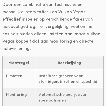
Door een combinatie van technische en
menselijke interventies kan Vulkan Vegas
effectief inspelen op verschillende fases van
risicovol gedrag. Ter vergelijking: veel online
casino’s bieden alleen limieten aan, maar Vulkan
Vegas koppelt dat aan monitoring en directe
hulpverlening.
Maatregel
Beschrijving
Limieten
Instelbare grenzen voor
stortingen, inzetten en speeltijd
Monitoring
Automatische analyse van
speelpatronen