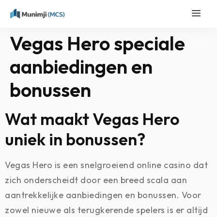
Vegas Hero speciale
aanbiedingen en
bonussen
Wat maakt Vegas Hero
uniek in bonussen?
Vegas Hero is een snelgroeiend online casino dat
zich onderscheidt door een breed scala aan
aantrekkelijke aanbiedingen en bonussen. Voor
zowel nieuwe als terugkerende spelers is er altijd