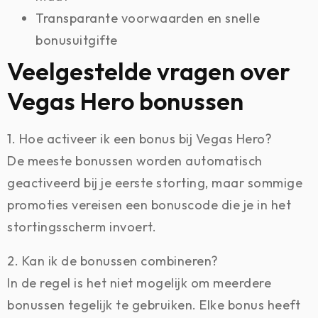
Transparante voorwaarden en snelle
bonusuitgifte
Veelgestelde vragen over
Vegas Hero bonussen
1. Hoe activeer ik een bonus bij Vegas Hero?
De meeste bonussen worden automatisch
geactiveerd bij je eerste storting, maar sommige
promoties vereisen een bonuscode die je in het
stortingsscherm invoert.
2. Kan ik de bonussen combineren?
In de regel is het niet mogelijk om meerdere
bonussen tegelijk te gebruiken. Elke bonus heeft