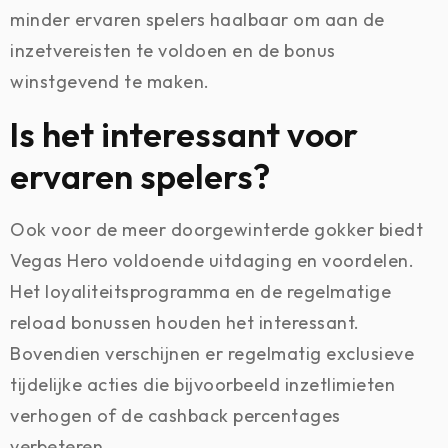
minder ervaren spelers haalbaar om aan de
inzetvereisten te voldoen en de bonus
winstgevend te maken.
Is het interessant voor
ervaren spelers?
Ook voor de meer doorgewinterde gokker biedt
Vegas Hero voldoende uitdaging en voordelen.
Het loyaliteitsprogramma en de regelmatige
reload bonussen houden het interessant.
Bovendien verschijnen er regelmatig exclusieve
tijdelijke acties die bijvoorbeeld inzetlimieten
verhogen of de cashback percentages
verbeteren.