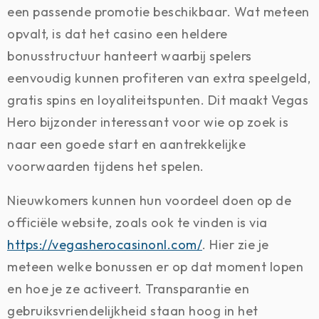
een passende promotie beschikbaar. Wat meteen
opvalt, is dat het casino een heldere
bonusstructuur hanteert waarbij spelers
eenvoudig kunnen profiteren van extra speelgeld,
gratis spins en loyaliteitspunten. Dit maakt Vegas
Hero bijzonder interessant voor wie op zoek is
naar een goede start en aantrekkelijke
voorwaarden tijdens het spelen.
Nieuwkomers kunnen hun voordeel doen op de
officiële website, zoals ook te vinden is via
https://vegasherocasinonl.com/
. Hier zie je
meteen welke bonussen er op dat moment lopen
en hoe je ze activeert. Transparantie en
gebruiksvriendelijkheid staan hoog in het