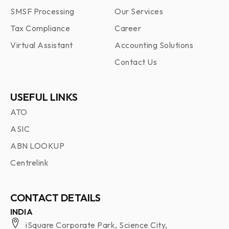
SMSF Processing
Our Services
Tax Compliance
Career
Virtual Assistant
Accounting Solutions
Contact Us
USEFUL LINKS
ATO
ASIC
ABN LOOKUP
Centrelink
CONTACT DETAILS
INDIA
iSquare Corporate Park, Science City,