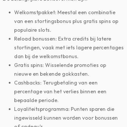
Welkomstpakket: Meestal een combinatie
van een stortingsbonus plus gratis spins op
populaire slots.
Reload bonussen: Extra credits bij latere
stortingen, vaak met iets lagere percentages
dan bij de welkomstbonus.
Gratis spins: Wisselende promoties op
nieuwe en bekende gokkasten.
Cashbacks: Terugbetaling van een
percentage van het verlies binnen een
bepaalde periode.
Loyaliteitsprogramma: Punten sparen die
ingewisseld kunnen worden voor bonussen
of cadeau’s.