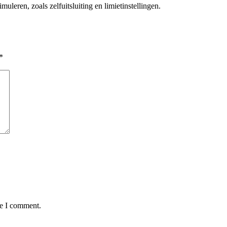
uleren, zoals zelfuitsluiting en limietinstellingen.
*
me I comment.