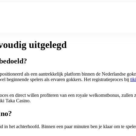
voudig uitgelegd
 bedoeld?
gepositioneerd als een aantrekkelijk platform binnen de Nederlandse gok
wel beginnende spelers als ervaren gokkers. Het registratieproces bij
tik
es en direct willen profiteren van een royale welkomstbonus, zullen zic
Tiki Taka Casino.
ino?
d in het achterhoofd. Binnen een paar minuten ben je klaar om te spele