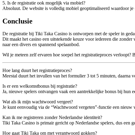
5. Is de registratie ook mogelijk via mobiel?
Absoluut. De website is volledig mobiel geoptimaliseerd waardoor je 
Conclusie
De registratie bij Tiki Taka Casino is ontworpen met de speler in ged
Dit maakt het casino een uitstekende keuze voor iedereen die zonder v
naar een divers en spannend spelaanbod.
Wil je meteen zelf ervaren hoe soepel het registratieproces verloopt?
Hoe lang duurt het registratieproces?
Meestal duurt het invullen van het formulier 3 tot 5 minuten, daarna vo
Is er een welkomstbonus bij registratie?
Ja, nieuwe spelers ontvangen vaak een aantrekkelijke bonus bij hun eer
Wat als ik mijn wachtwoord vergeet?
Je kunt eenvoudig via de “Wachtwoord vergeten”-functie een nieuw
Kan ik me registreren zonder Nederlandse identiteit?
Tiki Taka Casino is primair gericht op Nederlandse spelers, dus een g
Hoe gaat Tiki Taka om met verantwoord gokken?