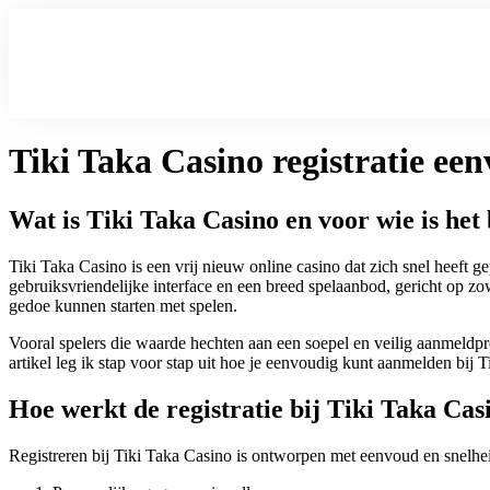
Tiki Taka Casino registratie een
Wat is Tiki Taka Casino en voor wie is het
Tiki Taka Casino is een vrij nieuw online casino dat zich snel heeft 
gebruiksvriendelijke interface en een breed spelaanbod, gericht op zo
gedoe kunnen starten met spelen.
Vooral spelers die waarde hechten aan een soepel en veilig aanmeldproc
artikel leg ik stap voor stap uit hoe je eenvoudig kunt aanmelden bij 
Hoe werkt de registratie bij Tiki Taka Cas
Registreren bij Tiki Taka Casino is ontworpen met eenvoud en snelhei