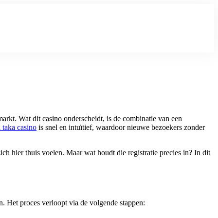
markt. Wat dit casino onderscheidt, is de combinatie van een
i taka casino
is snel en intuïtief, waardoor nieuwe bezoekers zonder
h hier thuis voelen. Maar wat houdt die registratie precies in? In dit
n. Het proces verloopt via de volgende stappen: