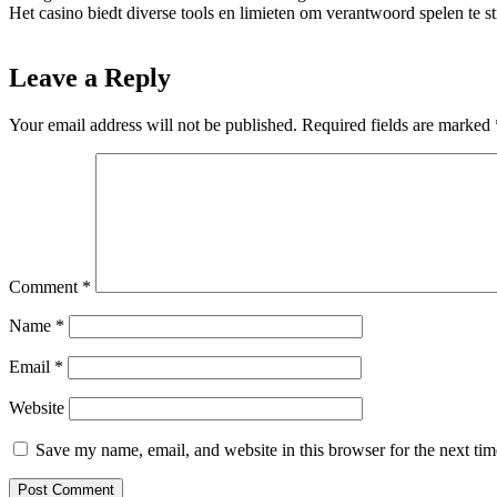
Het casino biedt diverse tools en limieten om verantwoord spelen te stim
Leave a Reply
Your email address will not be published.
Required fields are marked
Comment
*
Name
*
Email
*
Website
Save my name, email, and website in this browser for the next ti