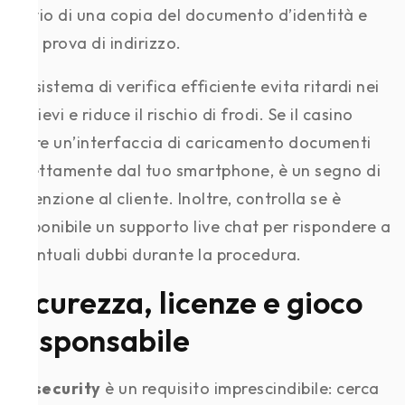
l’invio di una copia del documento d’identità e
una prova di indirizzo.
Un sistema di verifica efficiente evita ritardi nei
prelievi e riduce il rischio di frodi. Se il casino
offre un’interfaccia di caricamento documenti
direttamente dal tuo smartphone, è un segno di
attenzione al cliente. Inoltre, controlla se è
disponibile un supporto live chat per rispondere a
eventuali dubbi durante la procedura.
Sicurezza, licenze e gioco
responsabile
La
security
è un requisito imprescindibile: cerca