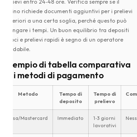
prelievi entro 24‑48 ore. Verifica sempre se il
casino richiede documenti aggiuntivi per i prelievi
superiori a una certa soglia, perché questo può
allungare i tempi. Un buon equilibrio tra depositi
veloci e prelievi rapidi è segno di un operatore
affidabile.
Esempio di tabella comparativa
dei metodi di pagamento
Metodo
Tempo di
Tempo di
Com
deposito
prelievo
Visa/Mastercard
Immediato
1‑3 giorni
Ness
lavorativi