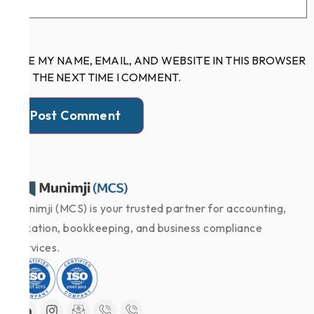
SAVE MY NAME, EMAIL, AND WEBSITE IN THIS BROWSER
FOR THE NEXT TIME I COMMENT.
Munimji (MCS) is your trusted partner for accounting,
taxation, bookkeeping, and business compliance
services.