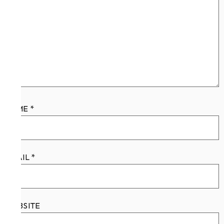
NAME
*
EMAIL
*
WEBSITE