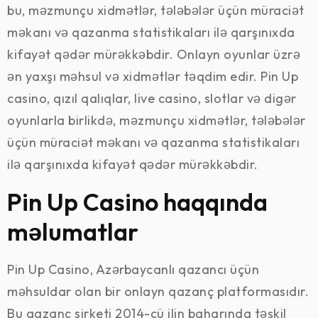
bu, məzmunçu xidmətlər, tələbələr üçün müraciət
məkanı və qazanma statistikaları ilə qarşınıxda
kifayət qədər mürəkkəbdir. Onlayn oyunlar üzrə
ən yaxşı məhsul və xidmətlər təqdim edir. Pin Up
casino, qızıl qalıqlar, live casino, slotlar və digər
oyunlarla birlikdə, məzmunçu xidmətlər, tələbələr
üçün müraciət məkanı və qazanma statistikaları
ilə qarşınıxda kifayət qədər mürəkkəbdir.
Pin Up Casino haqqında
məlumatlar
Pin Up Casino, Azərbaycanlı qazancı üçün
məhsuldar olan bir onlayn qazanç platformasıdır.
Bu qazanç sirketi 2014-cü ilin baharında təşkil