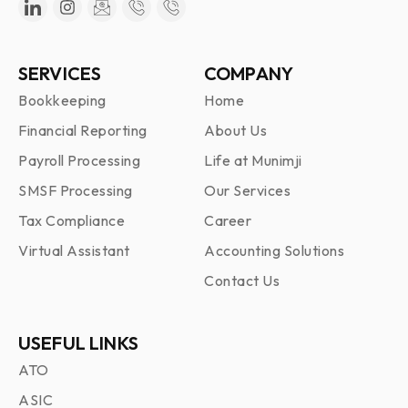
SERVICES
COMPANY
Bookkeeping
Home
Financial Reporting
About Us
Payroll Processing
Life at Munimji
SMSF Processing
Our Services
Tax Compliance
Career
Virtual Assistant
Accounting Solutions
Contact Us
USEFUL LINKS
ATO
ASIC