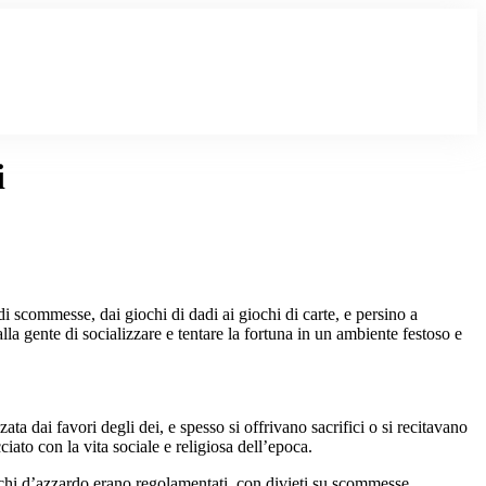
i
 scommesse, dai giochi di dadi ai giochi di carte, e persino a
lla gente di socializzare e tentare la fortuna in un ambiente festoso e
a dai favori degli dei, e spesso si offrivano sacrifici o si recitavano
ciato con la vita sociale e religiosa dell’epoca.
ochi d’azzardo erano regolamentati, con divieti su scommesse