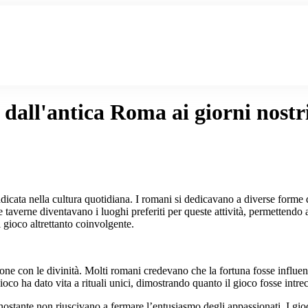
 dall'antica Roma ai giorni nostr
icata nella cultura quotidiana. I romani si dedicavano a diverse forme di
taverne diventavano i luoghi preferiti per queste attività, permettendo a
 gioco altrettanto coinvolgente.
e con le divinità. Molti romani credevano che la fortuna fosse influenzat
ioco ha dato vita a rituali unici, dimostrando quanto il gioco fosse intrec
onostante non riuscivano a fermare l’entusiasmo degli appassionati. I gi