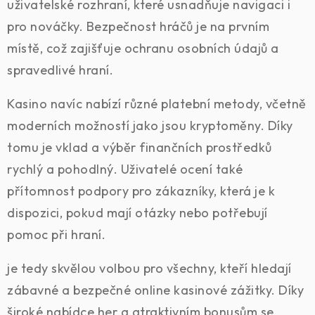
uživatelské rozhraní, které usnadňuje navigaci i
pro nováčky. Bezpečnost hráčů je na prvním
místě, což zajišťuje ochranu osobních údajů a
spravedlivé hraní.
Kasino navíc nabízí různé platební metody, včetně
moderních možností jako jsou kryptoměny. Díky
tomu je vklad a výběr finančních prostředků
rychlý a pohodlný. Uživatelé ocení také
přítomnost podpory pro zákazníky, která je k
dispozici, pokud mají otázky nebo potřebují
pomoc při hraní.
je tedy skvělou volbou pro všechny, kteří hledají
zábavné a bezpečné online kasinové zážitky. Díky
široké nabídce her a atraktivním bonusům se