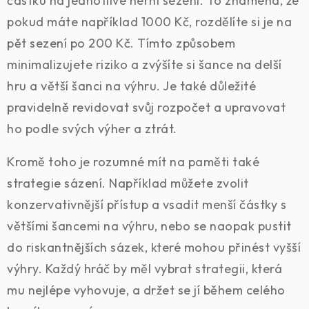
částku na jednotlivé herní sezení. To znamená, že
pokud máte například 1000 Kč, rozdělíte si je na
pět sezení po 200 Kč. Tímto způsobem
minimalizujete riziko a zvýšíte si šance na delší
hru a větší šanci na výhru. Je také důležité
pravidelně revidovat svůj rozpočet a upravovat
ho podle svých výher a ztrát.
Kromě toho je rozumné mít na paměti také
strategie sázení. Například můžete zvolit
konzervativnější přístup a vsadit menší částky s
většími šancemi na výhru, nebo se naopak pustit
do riskantnějších sázek, které mohou přinést vyšší
výhry. Každý hráč by měl vybrat strategii, která
mu nejlépe vyhovuje, a držet se jí během celého