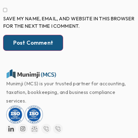
SAVE MY NAME, EMAIL, AND WEBSITE IN THIS BROWSER
FOR THE NEXT TIME I COMMENT.
Munimji (MCS) is your trusted partner for accounting,
taxation, bookkeeping, and business compliance
services.