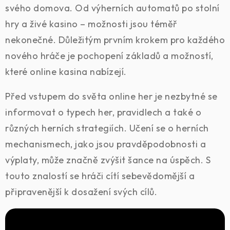
svého domova. Od výherních automatů po stolní
hry a živé kasino – možnosti jsou téměř
nekonečné. Důležitým prvním krokem pro každého
nového hráče je pochopení základů a možností,
které online kasina nabízejí.
Před vstupem do světa online her je nezbytné se
informovat o typech her, pravidlech a také o
různých herních strategiích. Učení se o herních
mechanismech, jako jsou pravděpodobnosti a
výplaty, může značně zvýšit šance na úspěch. S
touto znalostí se hráči cítí sebevědomější a
připravenější k dosažení svých cílů.