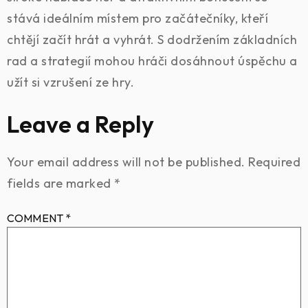
stává ideálním místem pro začátečníky, kteří
chtějí začít hrát a vyhrát. S dodržením základních
rad a strategií mohou hráči dosáhnout úspěchu a
užít si vzrušení ze hry.
Leave a Reply
Your email address will not be published.
Required
fields are marked
*
COMMENT
*