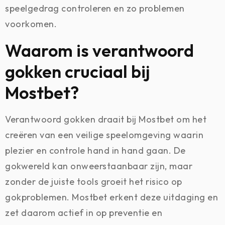
speelgedrag controleren en zo problemen
voorkomen.
Waarom is verantwoord
gokken cruciaal bij
Mostbet?
Verantwoord gokken draait bij Mostbet om het
creëren van een veilige speelomgeving waarin
plezier en controle hand in hand gaan. De
gokwereld kan onweerstaanbaar zijn, maar
zonder de juiste tools groeit het risico op
gokproblemen. Mostbet erkent deze uitdaging en
zet daarom actief in op preventie en