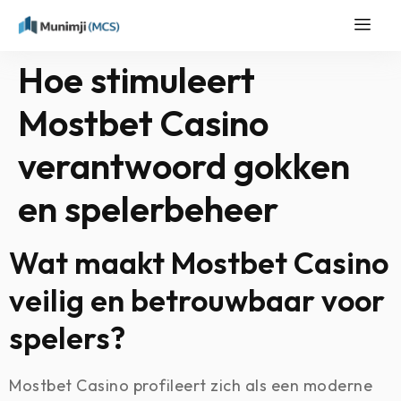
Hoe stimuleert
Mostbet Casino
verantwoord gokken
en spelerbeheer
Wat maakt Mostbet Casino
veilig en betrouwbaar voor
spelers?
Mostbet Casino profileert zich als een moderne