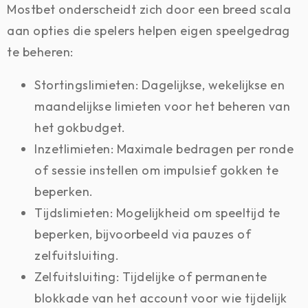
Mostbet onderscheidt zich door een breed scala
aan opties die spelers helpen eigen speelgedrag
te beheren:
Stortingslimieten: Dagelijkse, wekelijkse en
maandelijkse limieten voor het beheren van
het gokbudget.
Inzetlimieten: Maximale bedragen per ronde
of sessie instellen om impulsief gokken te
beperken.
Tijdslimieten: Mogelijkheid om speeltijd te
beperken, bijvoorbeeld via pauzes of
zelfuitsluiting.
Zelfuitsluiting: Tijdelijke of permanente
blokkade van het account voor wie tijdelijk