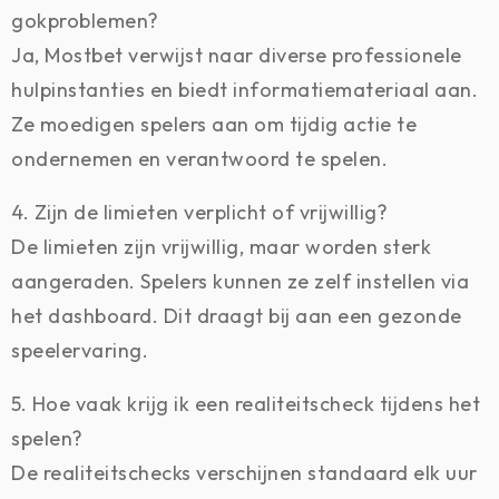
gokproblemen?
Ja, Mostbet verwijst naar diverse professionele
hulpinstanties en biedt informatiemateriaal aan.
Ze moedigen spelers aan om tijdig actie te
ondernemen en verantwoord te spelen.
4. Zijn de limieten verplicht of vrijwillig?
De limieten zijn vrijwillig, maar worden sterk
aangeraden. Spelers kunnen ze zelf instellen via
het dashboard. Dit draagt bij aan een gezonde
speelervaring.
5. Hoe vaak krijg ik een realiteitscheck tijdens het
spelen?
De realiteitschecks verschijnen standaard elk uur