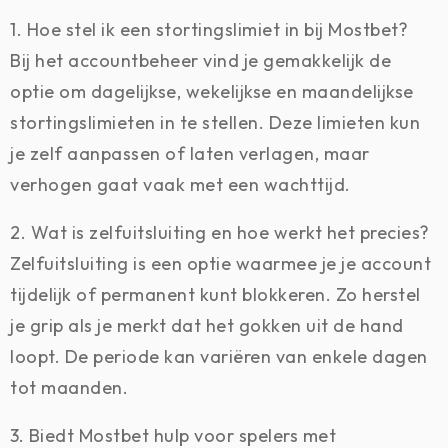
1. Hoe stel ik een stortingslimiet in bij Mostbet?
Bij het accountbeheer vind je gemakkelijk de
optie om dagelijkse, wekelijkse en maandelijkse
stortingslimieten in te stellen. Deze limieten kun
je zelf aanpassen of laten verlagen, maar
verhogen gaat vaak met een wachttijd.
2. Wat is zelfuitsluiting en hoe werkt het precies?
Zelfuitsluiting is een optie waarmee je je account
tijdelijk of permanent kunt blokkeren. Zo herstel
je grip als je merkt dat het gokken uit de hand
loopt. De periode kan variëren van enkele dagen
tot maanden.
3. Biedt Mostbet hulp voor spelers met