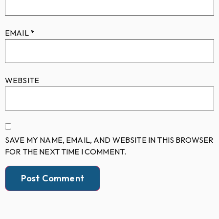
EMAIL
*
WEBSITE
SAVE MY NAME, EMAIL, AND WEBSITE IN THIS BROWSER
FOR THE NEXT TIME I COMMENT.