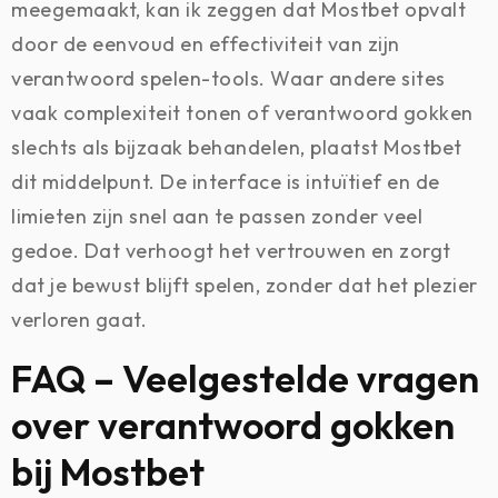
meegemaakt, kan ik zeggen dat Mostbet opvalt
door de eenvoud en effectiviteit van zijn
verantwoord spelen-tools. Waar andere sites
vaak complexiteit tonen of verantwoord gokken
slechts als bijzaak behandelen, plaatst Mostbet
dit middelpunt. De interface is intuïtief en de
limieten zijn snel aan te passen zonder veel
gedoe. Dat verhoogt het vertrouwen en zorgt
dat je bewust blijft spelen, zonder dat het plezier
verloren gaat.
FAQ – Veelgestelde vragen
over verantwoord gokken
bij Mostbet