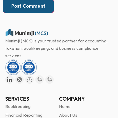
Munimji (MCS) is your trusted partner for accounting,
taxation, bookkeeping, and business compliance
services.
SERVICES
COMPANY
Bookkeeping
Home
Financial Reporting
About Us