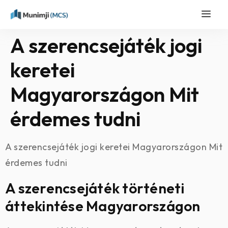
A szerencsejáték jogi
keretei
Magyarországon Mit
érdemes tudni
A szerencsejáték jogi keretei Magyarországon Mit
érdemes tudni
A szerencsejáték történeti
áttekintése Magyarországon