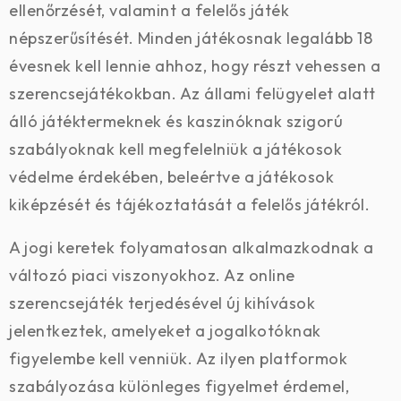
ellenőrzését, valamint a felelős játék
népszerűsítését. Minden játékosnak legalább 18
évesnek kell lennie ahhoz, hogy részt vehessen a
szerencsejátékokban. Az állami felügyelet alatt
álló játéktermeknek és kaszinóknak szigorú
szabályoknak kell megfelelniük a játékosok
védelme érdekében, beleértve a játékosok
kiképzését és tájékoztatását a felelős játékról.
A jogi keretek folyamatosan alkalmazkodnak a
változó piaci viszonyokhoz. Az online
szerencsejáték terjedésével új kihívások
jelentkeztek, amelyeket a jogalkotóknak
figyelembe kell venniük. Az ilyen platformok
szabályozása különleges figyelmet érdemel,