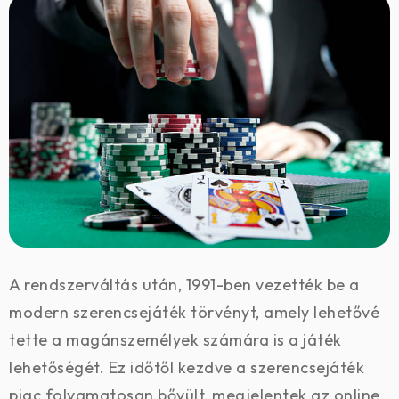
A rendszerváltás után, 1991-ben vezették be a
modern szerencsejáték törvényt, amely lehetővé
tette a magánszemélyek számára is a játék
lehetőségét. Ez időtől kezdve a szerencsejáték
piac folyamatosan bővült, megjelentek az online