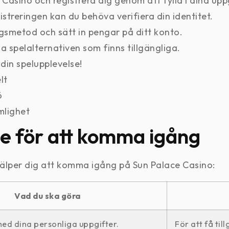
Casino och registrera dig genom att fylla i dina uppg
istreringen kan du behöva verifiera din identitet.
ngsmetod och sätt in pengar på ditt konto.
a spelalternativen som finns tillgängliga.
din spelupplevelse!
lt
ö
mlighet
e för att komma igång
jälper dig att komma igång på Sun Palace Casino:
Vad du ska göra
med dina personliga uppgifter.
För att få til