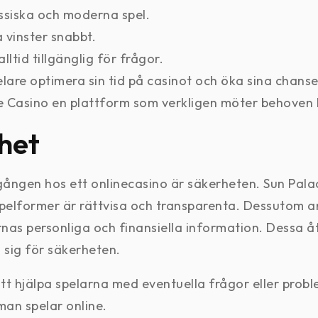
assiska och moderna spel.
 vinster snabbt.
ltid tillgänglig för frågor.
are optimera sin tid på casinot och öka sina chanser
ce Casino en plattform som verkligen möter behoven
het
gången hos ett onlinecasino är säkerheten. Sun Pala
 spelformer är rättvisa och transparenta. Dessutom
nas personliga och finansiella information. Dessa åt
a sig för säkerheten.
tt hjälpa spelarna med eventuella frågor eller probl
r man spelar online.