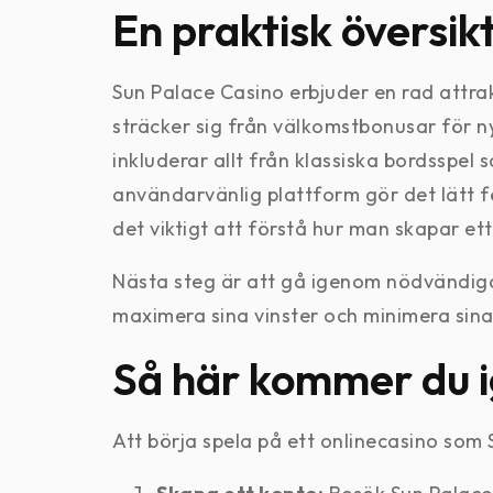
En praktisk översik
Sun Palace Casino erbjuder en rad attra
sträcker sig från välkomstbonusar för n
inkluderar allt från klassiska bordsspel
användarvänlig plattform gör det lätt f
det viktigt att förstå hur man skapar e
Nästa steg är att gå igenom nödvändiga 
maximera sina vinster och minimera sina 
Så här kommer du 
Att börja spela på ett onlinecasino som