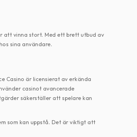
 att vinna stort. Med ett brett utbud av
 hos sina användare.
ce Casino är licensierat av erkända
 använder casinot avancerade
gärder säkerställer att spelare kan
em som kan uppstå. Det är viktigt att