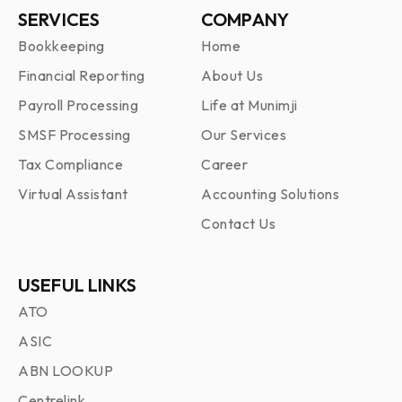
SERVICES
COMPANY
Bookkeeping
Home
Financial Reporting
About Us
Payroll Processing
Life at Munimji
SMSF Processing
Our Services
Tax Compliance
Career
Virtual Assistant
Accounting Solutions
Contact Us
USEFUL LINKS
ATO
ASIC
ABN LOOKUP
Centrelink