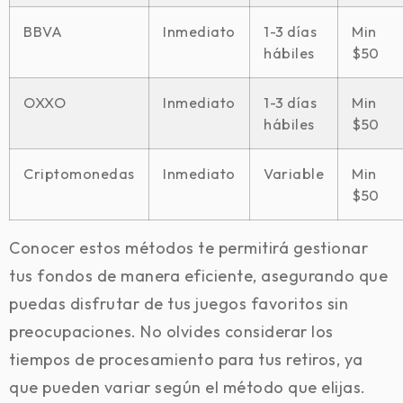
BBVA
Inmediato
1-3 días
Min
hábiles
$50
OXXO
Inmediato
1-3 días
Min
hábiles
$50
Criptomonedas
Inmediato
Variable
Min
$50
Conocer estos métodos te permitirá gestionar
tus fondos de manera eficiente, asegurando que
puedas disfrutar de tus juegos favoritos sin
preocupaciones. No olvides considerar los
tiempos de procesamiento para tus retiros, ya
que pueden variar según el método que elijas.