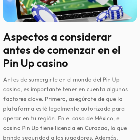
Aspectos a considerar
antes de comenzar en el
Pin Up casino
Antes de sumergirte en el mundo del Pin Up
casino, es importante tener en cuenta algunos
factores clave. Primero, asegúrate de que la
plataforma esté legalmente autorizada para
operar en tu región. En el caso de México, el
casino Pin Up tiene licencia en Curazao, lo que
brinda seguridad a los jugadores. Además,