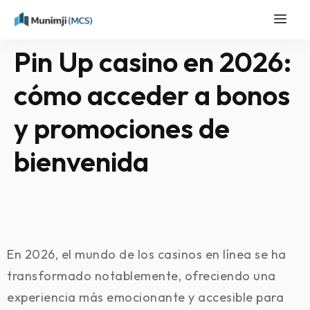
Pin Up casino en 2026:
cómo acceder a bonos
y promociones de
bienvenida
En 2026, el mundo de los casinos en línea se ha
transformado notablemente, ofreciendo una
experiencia más emocionante y accesible para