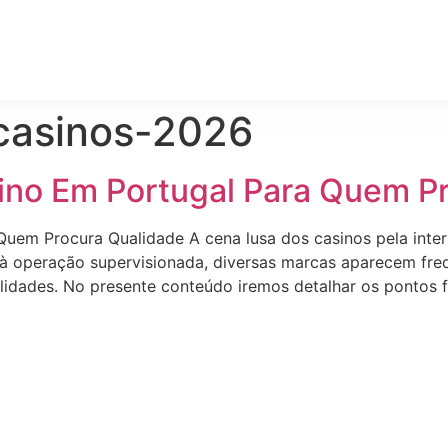
casinos-2026
ino Em Portugal Para Quem P
em Procura Qualidade A cena lusa dos casinos pela intern
 à operação supervisionada, diversas marcas aparecem f
lidades. No presente conteúdo iremos detalhar os pontos 